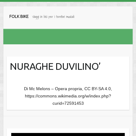
Salta
al
FOLK BIKE
Viaggi in bici per i territori musicali
contenuto
NURAGHE DUVILINO’
Di Mc Melons – Opera propria, CC BY-SA 4.0,
https://commons.wikimedia.org/w/index.php?
curid=72591453