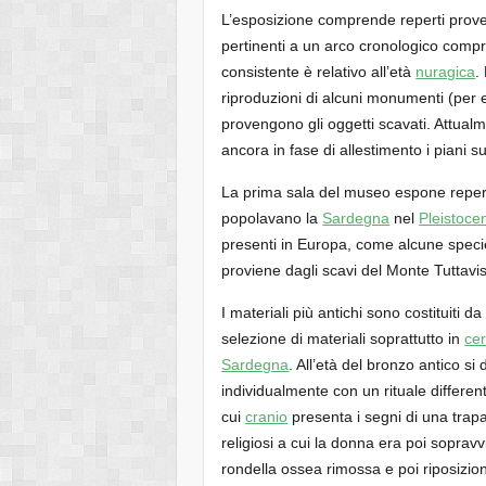
L’esposizione comprende reperti proveni
pertinenti a un arco cronologico compr
consistente è relativo all’età
nuragica
.
riproduzioni di alcuni monumenti (pe
provengono gli oggetti scavati. Attualm
ancora in fase di allestimento i piani su
La prima sala del museo espone reperti 
popolavano la
Sardegna
nel
Pleistoce
presenti in Europa, come alcune speci
proviene dagli scavi del Monte Tuttavi
I materiali più antichi sono costituiti d
selezione di materiali soprattutto in
ce
Sardegna
. All’età del bronzo antico si
individualmente con un rituale differente
cui
cranio
presenta i segni di una tra
religiosi a cui la donna era poi soprav
rondella ossea rimossa e poi riposizio