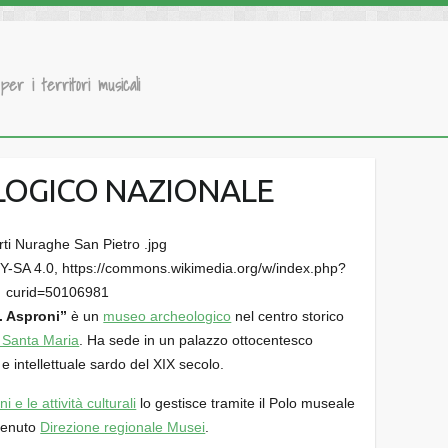
 per i territori musicali
OGICO NAZIONALE
Y-SA 4.0, https://commons.wikimedia.org/w/index.php?
curid=50106981
. Asproni”
è un
museo archeologico
nel centro storico
i Santa Maria
. Ha sede in un palazzo ottocentesco
o e intellettuale sardo del XIX secolo.
i e le attività culturali
lo gestisce tramite il Polo museale
venuto
Direzione regionale Musei
.