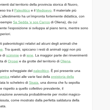
enti dal territorio della provincia storica di Nuoro,
eso tra il
Paleolitico
e il
Medioevo
. Il materiale più
 L’allestimento ha un’impronta fortemente didattica, con
r esempio
Sa Sedda ‘e sos Carros
di Oliena), da cui
ente l’esposizione si sviluppa al piano terra, mentre sono
periori.
paleontologici relativi ad alcuni degli animali che
ne
. Tra questi, spiccano i resti di animali oggi non più
e di
scimmie
o di
iene
. La maggior parte dei rinvenimenti
sta di
Orosei
e da grotte del territorio di
Oliena
.
a pietre scheggiate del
paleolitico
. È poi presente una
ramica
relativi alle varie fasi della
preistoria della
 data lo scheletro di
Sisaia
, una donna che fu sepolta
 rispetto a quello collettivo prevalente, il
panazione avvenuta probabilmente per motivi magico-
vissuta, come mostrato dalla perfetta saldatura della
nata.