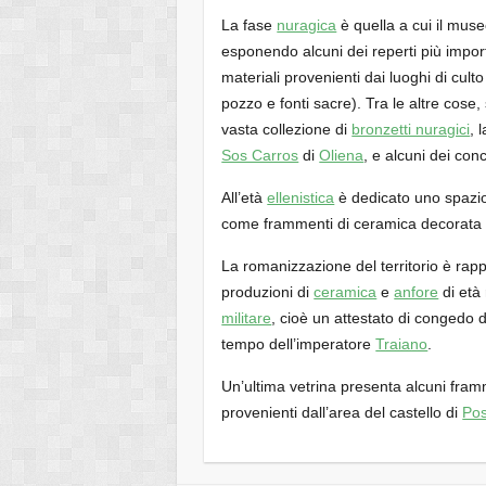
La fase
nuragica
è quella a cui il mus
esponendo alcuni dei reperti più importa
materiali provenienti dai luoghi di cult
pozzo e fonti sacre). Tra le altre cose
vasta collezione di
bronzetti nuragici
, 
Sos Carros
di
Oliena
, e alcuni dei con
All’età
ellenistica
è dedicato uno spazio
come frammenti di ceramica decorata 
La romanizzazione del territorio è rap
produzioni di
ceramica
e
anfore
di età
militare
, cioè un attestato di congedo 
tempo dell’imperatore
Traiano
.
Un’ultima vetrina presenta alcuni fra
provenienti dall’area del castello di
Po