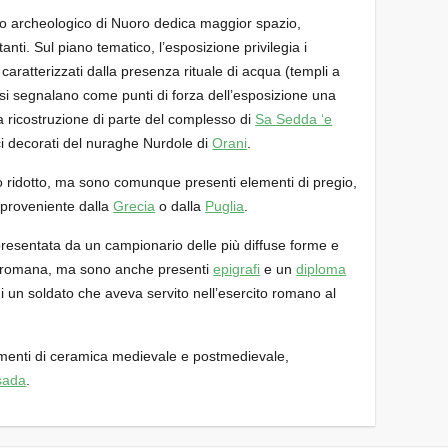
eo archeologico di Nuoro dedica maggior spazio,
nti. Sul piano tematico, l’esposizione privilegia i
o caratterizzati dalla presenza rituale di acqua (templi a
, si segnalano come punti di forza dell’esposizione una
la ricostruzione di parte del complesso di
Sa Sedda ‘e
ci decorati del nuraghe Nurdole di
Orani
.
 ridotto, ma sono comunque presenti elementi di pregio,
proveniente dalla
Grecia
o dalla
Puglia
.
presentata da un campionario delle più diffuse forme e
 romana, ma sono anche presenti
epigrafi
e un
diploma
di un soldato che aveva servito nell’esercito romano al
mmenti di ceramica medievale e postmedievale,
sada
.