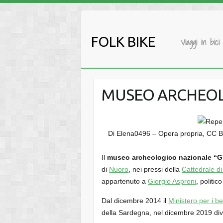
Salta
al
contenuto
FOLK BIKE
Viaggi in bici
MUSEO ARCHEOL
Di Elena0496 – Opera propria, CC B
Il
museo archeologico nazionale “G
di
Nuoro
, nei pressi della
Cattedrale d
appartenuto a
Giorgio Asproni
, politic
Dal dicembre 2014 il
Ministero per i ben
della Sardegna, nel dicembre 2019 di