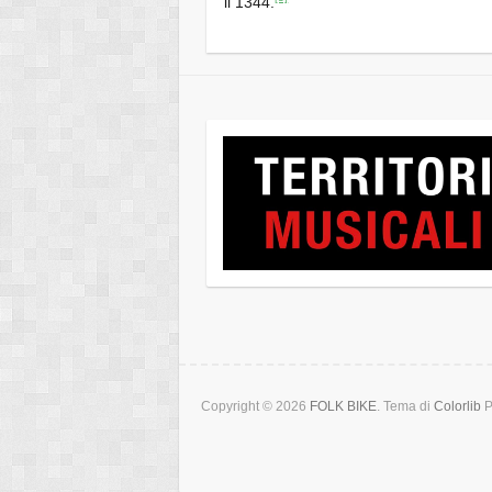
il 1344.
Copyright © 2026
FOLK BIKE
. Tema di
Colorlib
P