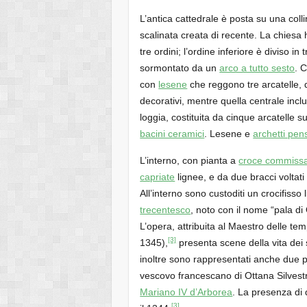
L’antica cattedrale è posta su una coll
scalinata creata di recente. La chiesa
tre ordini; l’ordine inferiore è diviso in
sormontato da un
arco a tutto sesto
. C
con
lesene
che reggono tre arcatelle, di
decorativi, mentre quella centrale inc
loggia, costituita da cinque arcatelle 
bacini ceramici
. Lesene e
archetti pens
L’interno, con pianta a
croce commiss
capriate
lignee, e da due bracci voltat
All’interno sono custoditi un crocifisso
trecentesco
, noto con il nome “pala di 
L’opera, attribuita al Maestro delle te
[3]
1345),
presenta scene della vita dei
inoltre sono rappresentati anche due per
vescovo francescano di Ottana Silvestro
Mariano IV d’Arborea
. La presenza di 
[3]