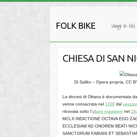
Salta
al
contenuto
FOLK BIKE
Viaggi in bici
CHIESA DI SAN N
Di Sailko – Opera propria, CC B
La diocesi di Ottana è documentata d
venne consacrata nel
1160
dal
vescov
ritrovata sotto l’
altare maggiore
nel
19
MCLX INDICTIONE OCTAVA EGO ZA
ECCLESIAM AD ONOREM BEATI NICO
SANCTORUM FABIANI ET SEBASTIAN