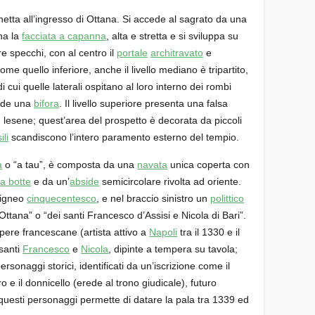
inetta all’ingresso di Ottana. Si accede al sagrato da una
 ha la
facciata a capanna
, alta e stretta e si sviluppa su
 tre specchi, con al centro il
portale
architravato
e
ome quello inferiore, anche il livello mediano è tripartito,
 cui quelle laterali ospitano al loro interno dei rombi
lude una
bifora
. Il livello superiore presenta una falsa
su lesene; quest’area del prospetto è decorata da piccoli
ili
scandiscono l’intero paramento esterno del tempio.
a
o “a tau”, è composta da una
navata
unica coperta con
i
a botte
e da un’
abside
semicircolare rivolta ad oriente.
 ligneo
cinquecentesco
, e nel braccio sinistro un
polittico
Ottana” o “dei santi Francesco d’Assisi e Nicola di Bari”.
mpere francescane (artista attivo a
Napoli
tra il 1330 e il
 santi
Francesco
e
Nicola
, dipinte a tempera su tavola;
sonaggi storici, identificati da un’iscrizione come il
 e il donnicello (erede al trono giudicale), futuro
questi personaggi permette di datare la pala tra 1339 ed