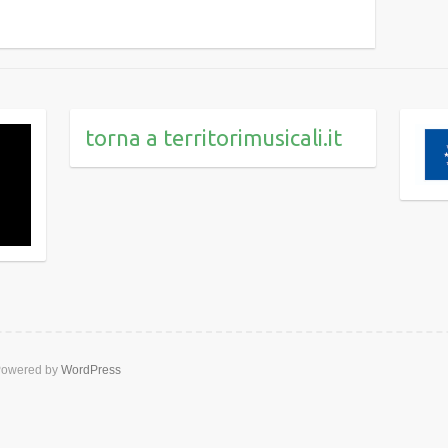
torna a territorimusicali.it
owered by
WordPress