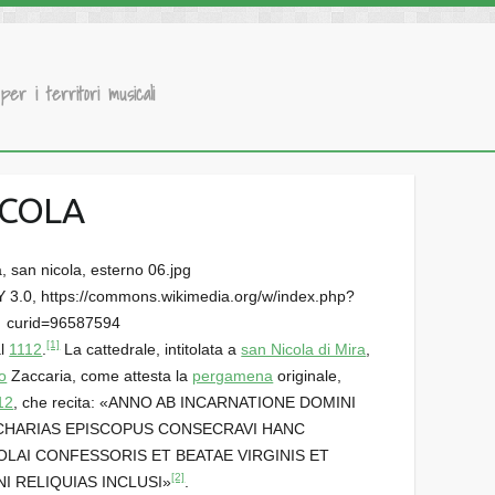
 per i territori musicali
ICOLA
Y 3.0, https://commons.wikimedia.org/w/index.php?
curid=96587594
[1]
al
1112
.
La cattedrale, intitolata a
san Nicola di Mira
,
o
Zaccaria, come attesta la
pergamena
originale,
12
, che recita: «ANNO AB INCARNATIONE DOMINI
CHARIAS EPISCOPUS CONSECRAVI HANC
LAI CONFESSORIS ET BEATAE VIRGINIS ET
[2]
I RELIQUIAS INCLUSI»
.