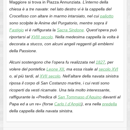
Maggiore si trova in Piazza Annunziata.
L’interno della
chiesa è a tre navate: nel lato destro vi è la cappella del
Crocefisso con altare in marmo intarsiato, nel cui
paliotto
sono scolpite le Anime del Purgatorio, mentre sopra il
Fastigio
vi è raffigurata la
Sacra Sindone
. Quest’opera può
riportarsi al
XVIII secolo
. Nella medesima cappella la volta è
decorata a stucco, con alcuni angeli reggenti gli emblemi
della Passione.
Alcuni sostengono che l’opera fu realizzata nel
1827
, per
volere del pontefice
Leone XII
, ma essa risale al
secolo XVI
o, al più tardi, al
XVII secolo
. Nell’altare della navata sinistra
riposa il corpo di San Costanzo martire, i cui resti sono
ricoperti da vesti ricamate. Una tela molto interessante,
raffigurante la «Predica di
San Tommaso d’Aquino
davanti al
Papa ed a un re» (forse
Carlo I d’Angiò
), era nella
predella
della cappella della navata sinistra.