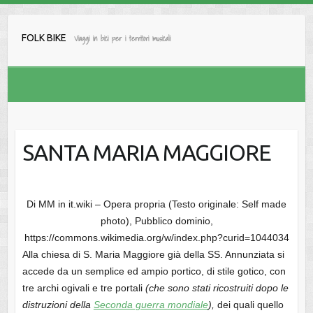
Salta
al
FOLK BIKE
Viaggi in bici per i territori musicali
contenuto
SANTA MARIA MAGGIORE
Di MM in it.wiki – Opera propria (Testo originale: Self made
photo), Pubblico dominio,
https://commons.wikimedia.org/w/index.php?curid=1044034
Alla chiesa di S. Maria Maggiore già della SS. Annunziata si
accede da un semplice ed ampio portico, di stile gotico, con
tre archi ogivali e tre portali
(che sono stati ricostruiti dopo le
distruzioni della
Seconda guerra mondiale
),
dei quali quello