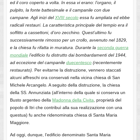
ed il coro coperto a volta. In essa vi erano: l’organo, il
pulpito, la fonte battesimale e il campanile con due
campane. Agli inizi del
XVIII secolo
essa fu ampliata ed ebbe
radicali restauri. La caratteristica principale del tempio era il
soffitto a cassettoni, d’oro zecchino. Quest’ultimo fu
successivamente rimosso per un crollo, avvenuto nel 1829,
e la chiesa fu rifatta in muratura. Durante la
seconda guerra
mondiale
l’edificio fu distrutto dai bombardamenti del 1944,
ad eccezione del campanile
duecentesco
(recentemente
restaurato).
Per evitarne la distruzione, vennero staccati
alcuni affreschi ora conservati nella vicina chiesa di San
Michele Arcangelo. A seguito della distruzione, la chiesa
della SS. Annunziata (all’interno della quale si conserva un
Busto argenteo della
Madonna della Civita
, proprietà del
popolo di Itri che contribuì alla sua realizzazione con una
questua) fu anche ridenominata chiesa di Santa Maria
Maggiore.
Ad oggi, dunque, l’edificio denominato Santa Maria