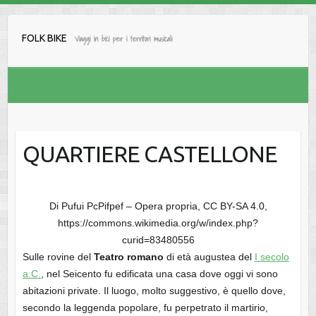
Salta
al
FOLK BIKE
Viaggi in bici per i territori musicali
contenuto
QUARTIERE CASTELLONE
Di Pufui PcPifpef – Opera propria, CC BY-SA 4.0,
https://commons.wikimedia.org/w/index.php?
curid=83480556
Sulle rovine del
Teatro romano
di età augustea del
I secolo
a.C.
, nel Seicento fu edificata una casa dove oggi vi sono
abitazioni private. Il luogo, molto suggestivo, è quello dove,
secondo la leggenda popolare, fu perpetrato il martirio,