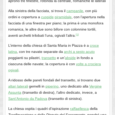
aprono tre finestre, rotonda la centrale, romaniche le laterali
Alla sinistra della facciata, si trova il
campanile
, con più
ordini e copertura a
cuspide
piramidale
, con l’apertura nella
facciata di una finestra per piano; la prima è una monofora
romanica, le altre due sono bifore con colonnine tortili,
[1]
aventi archetti trilobati l’una, ogivali l’altra.
L’interno della chiesa di Santa Maria in Piazza è a
croce
latina
, con tre navate separate da
archi a sesto acuto
poggianti su pilastri,
transetto
e un’
abside
in fondo a
ciascuna delle navate; la copertura è con
volte a crociera
ogivali
.
A ridosso delle pareti fondali del transetto, si trovano due
altari laterali
gemelli in
piperino
, uno dedicato alla
Vergine
Assunta
(transetto di destra), l’altro dedicato, invece, a
Sant’Antonio da Padova
(transetto di sinistra).
La chiesa ospita i quadri d’ispirazione
raffaellesca
della
Trasfigurazione
e della
Disputa del Sacramento
, nonché una