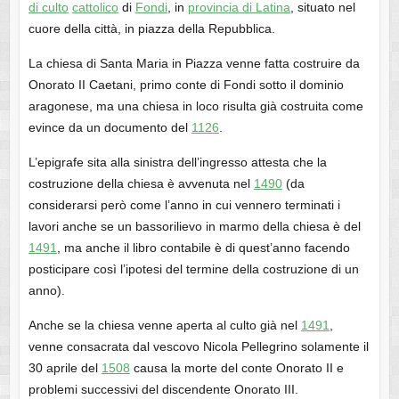
di culto
cattolico
di
Fondi
, in
provincia di Latina
, situato nel
cuore della città, in piazza della Repubblica.
La chiesa di Santa Maria in Piazza venne fatta costruire da
Onorato II Caetani, primo conte di Fondi sotto il dominio
aragonese, ma una chiesa in loco risulta già costruita come
evince da un documento del
1126
.
L’epigrafe sita alla sinistra dell’ingresso attesta che la
costruzione della chiesa è avvenuta nel
1490
(da
considerarsi però come l’anno in cui vennero terminati i
lavori anche se un bassorilievo in marmo della chiesa è del
1491
, ma anche il libro contabile è di quest’anno facendo
posticipare così l’ipotesi del termine della costruzione di un
anno).
Anche se la chiesa venne aperta al culto già nel
1491
,
venne consacrata dal vescovo Nicola Pellegrino solamente il
30 aprile del
1508
causa la morte del conte Onorato II e
problemi successivi del discendente Onorato III.