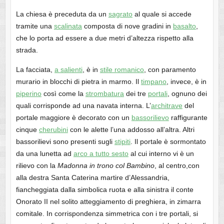
La chiesa è preceduta da un
sagrato
al quale si accede
tramite una
scalinata
composta di nove gradini in
basalto
,
che lo porta ad essere a due metri d’altezza rispetto alla
strada.
La facciata,
a salienti
, è in
stile romanico
, con paramento
murario in blocchi di pietra in marmo. Il
timpano
, invece, è in
piperino
così come la
strombatura
dei tre
portali
, ognuno dei
quali corrisponde ad una navata interna. L’
architrave
del
portale maggiore è decorato con un
bassorilievo
raffigurante
cinque
cherubini
con le alette l’una addosso all’altra. Altri
bassorilievi sono presenti sugli
stipiti
. Il portale è sormontato
da una lunetta ad
arco a tutto sesto
al cui interno vi è un
rilievo con la
Madonna in trono col Bambino
, al centro,con
alla destra Santa Caterina martire d’Alessandria,
fiancheggiata dalla simbolica ruota e alla sinistra il conte
Onorato II nel solito atteggiamento di preghiera, in zimarra
comitale. In corrispondenza simmetrica con i tre portali, si