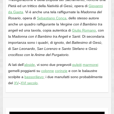
Pietà
ed un trittico della
Natività di Gesù
, opera di
Giovanni
da Gaeta
. Vi è anche una tela raffigurnate la
Madonna del
Rosario
, opera di
Sebastiano Conca
, dello stesso autore
anche un quadro raffigurante la
Vergine con il Bambino tra
angeli
ed una tavola, copia autentica di
Giulio Romano
, con
la
Madonna con il Bambino tra Angeli e Santi
. Di secondaria
importanza sono i quadri, di ignoto, del
Battesimo di Gesù
,
di
San Leonardo
,
San Lorenzo
e
Santo Stefano
e
Gesù
crocifisso con le Anime del Purgatorio
.
Ai lati dell’
abside
, vi sono due pregevoli
pulpiti
marmorei
gemelli poggianti su
colonne
corinzie
e con le balaustre
scolpite a
bassorilievo
; i due manufatti sono probabilmente
del
XV
–
XVI secolo
.