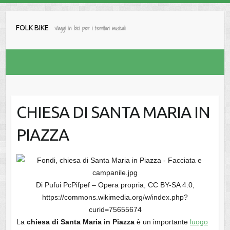
Salta
al
FOLK BIKE
Viaggi in bici per i territori musicali
contenuto
CHIESA DI SANTA MARIA IN
PIAZZA
Di Pufui PcPifpef – Opera propria, CC BY-SA 4.0,
https://commons.wikimedia.org/w/index.php?
curid=75655674
La
chiesa di Santa Maria in Piazza
è un importante
luogo