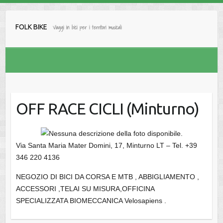
Salta
al
FOLK BIKE
Viaggi in bici per i territori musicali
contenuto
OFF RACE CICLI (Minturno)
Via Santa Maria Mater Domini, 17, Minturno LT – Tel. +39
346 220 4136
NEGOZIO DI BICI DA CORSA E MTB , ABBIGLIAMENTO ,
ACCESSORI ,TELAI SU MISURA,OFFICINA
SPECIALIZZATA BIOMECCANICA Velosapiens .