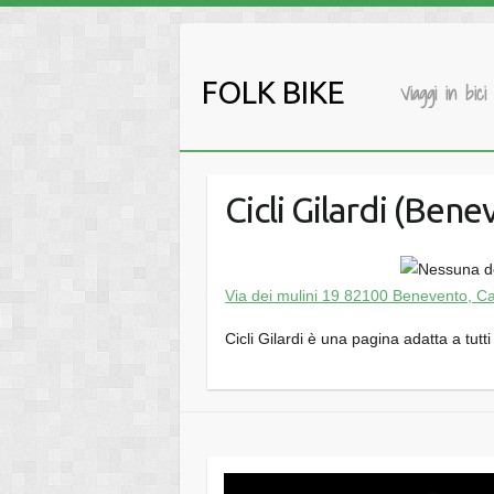
Salta
al
contenuto
FOLK BIKE
Viaggi in bici
Cicli Gilardi (Ben
Via dei mulini 19 82100 Benevento, 
Cicli Gilardi è una pagina adatta a tut