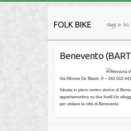
Salta
al
contenuto
FOLK BIKE
Viaggi in bici
Benevento (BAR
Via Alfonso De Blasio ,9 – 342 010 44
Situata in pieno centro storico di Ben
appartamentino su due livelli.Un allogg
per visitare la città di Benevento