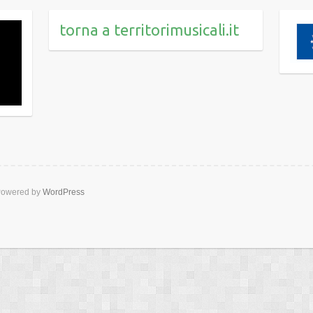
torna a territorimusicali.it
owered by
WordPress