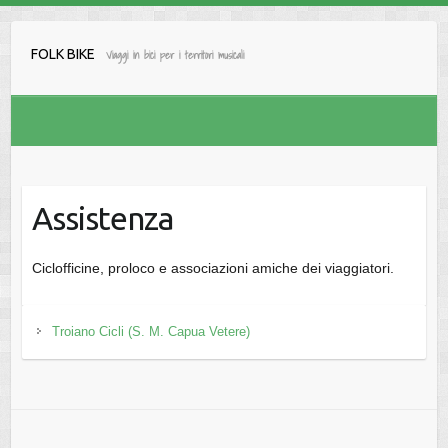
Salta
al
FOLK BIKE
Viaggi in bici per i territori musicali
contenuto
Assistenza
Ciclofficine, proloco e associazioni amiche dei viaggiatori.
Troiano Cicli (S. M. Capua Vetere)